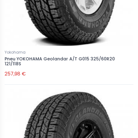
Yokohama
Pneu YOKOHAMA Geolandar A/T G015 325/60R20
121/118S
257,98 €