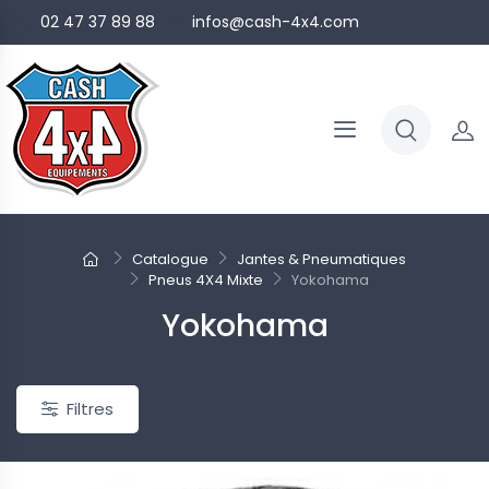
02 47 37 89 88
infos@cash-4x4.com
Catalogue
Jantes & Pneumatiques
Pneus 4X4 Mixte
Yokohama
Yokohama
Filtres
eau
Nouveau
re de stock
Rupture de stock