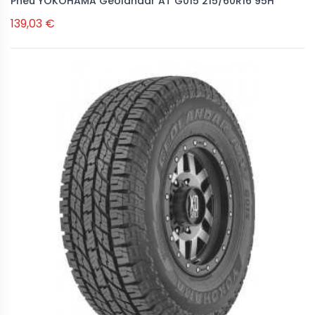
Pneu YOKOHAMA Geolandar AT G015 215/60R16 95H
139,03 €